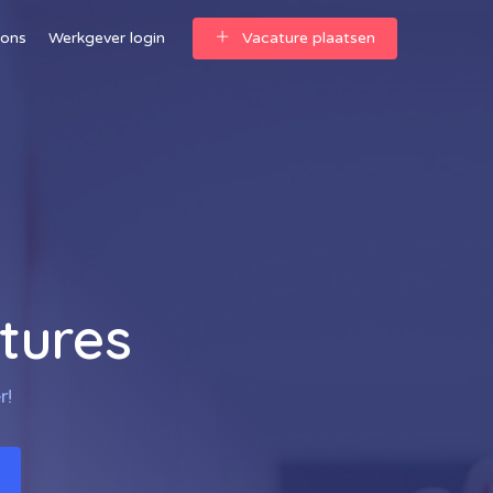
 ons
Werkgever login
Vacature plaatsen
tures
r!