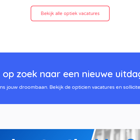
Bekijk alle optiek vacatures
e op zoek naar een nieuwe uitda
ons jouw droombaan. Bekijk de opticien vacatures en sollicite