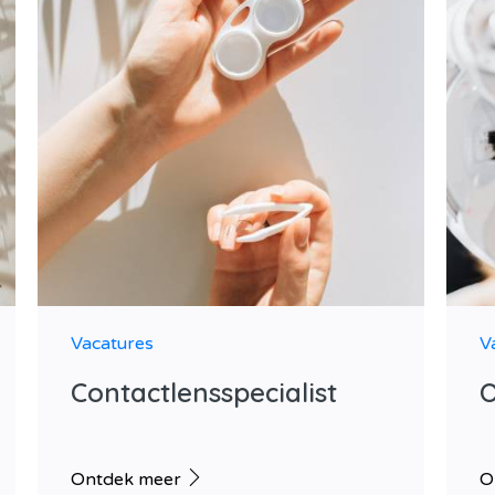
Vacatures
V
Contactlensspecialist
O
Ontdek meer
O