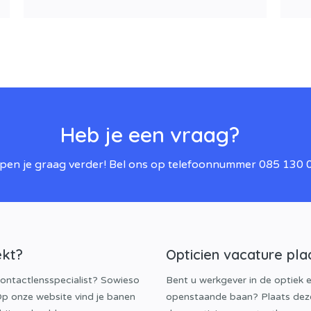
Heb je een vraag?
lpen je graag verder! Bel ons op telefoonnummer 085 130 
ekt?
Opticien vacature pla
contactlensspecialist? Sowieso
Bent u werkgever in de optiek 
 Op onze website vind je banen
openstaande baan? Plaats dez