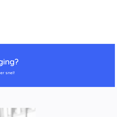
ging?
er snel!