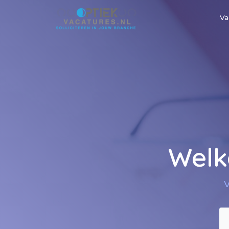
Va
Welk
V
So