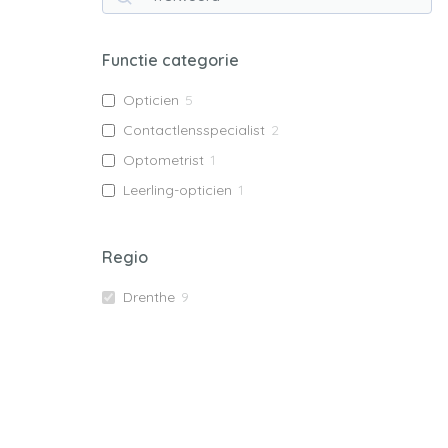
Functie categorie
Opticien
5
Contactlensspecialist
2
Optometrist
1
Leerling-opticien
1
Regio
Drenthe
9