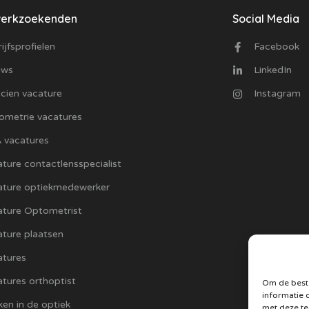
werkzoekenden
Social Media
ijfsprofielen
Facebook
uws
LinkedIn
cien vacature
Instagram
ometrie vacatures
 vacatures
ture contactlensspecialist
ature optiekmedewerker
ature Optometrist
ture plaatsen
atures
tures orthoptist
Om de beste
informatie 
en in de optiek
met deze te