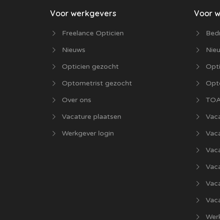
Voor werkgevers
Voor 
Freelance Opticien
Bedr
Nieuws
Nie
Opticien gezocht
Opti
Optometrist gezocht
Opt
Over ons
TOA
Vacature plaatsen
Vaca
Werkgever login
Vac
Vac
Vaca
Vac
Vaca
Werk