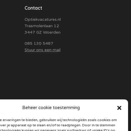
Contact
Optiekvacatures.nl
Trasmolenlaan 12
3447 GZ Woerden
085 130 5487
Stuur ons een mail
Beheer cookie toestemming
 ervaringen te bieden, gebruiken wij technologieën zoals cookies om
over je apparaat op te slaan en/of te raadplegen. Door in te stemmen
chnologieën kunnen wij gegevens zoals surfgedrag of unieke ID's op