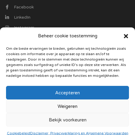
Facebook
LinkedIn
Instagram
Beheer cookie toestemming
Contact
Om de beste ervaringen te bieden, gebruiken wij technologieën zoals
cookies om informatie over je apparaat op te slaan en/of te
Optiekvacatures.nl
raadplegen. Door in te stemmen met deze technologieën kunnen wij
Trasmolenlaan 12
gegevens zoals surfgedrag of unieke ID's op deze site verwerken. Als
3447 GZ Woerden
je geen toestemming geeft of uw toestemming intrekt, kan dit een
nadelige invloed hebben op bepaalde functies en mogelijkheden.
085 130 5487
Stuur ons een mail
Accepteren
Weigeren
Bekijk voorkeuren
©2021
Optiekvacatures
|
Disclaimer, Privacyverklaring en
Algemene Voorwaarden
|
Cookie beleid
Cookiebeleid
Disclaimer, Privacyverklaring en Algemene Voorwaarden