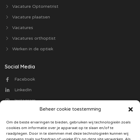
Vacature Optometrist
Vacature plaatsen
Vacatures
Vacatures orthoptist
Werken in de optiek
Social Media
Facebook
LinkedIn
Instagram
Beheer cookie toestemming
Contact
Om de beste ervaringen te bieden, gebruiken wij technologieën zoals
cookies om informatie over je apparaat op te slaan en/of te
Optiekvacatures.nl
raadplegen. Door in te stemmen met deze technologieën kunnen wij
Trasmolenlaan 12
gegevens zoals surfgedrag of unieke ID's op deze site verwerken. Als