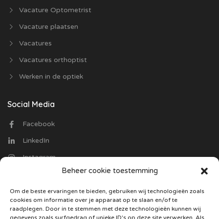
Vacature Optometrist
Vacature plaatsen
Vacatures
Vacatures orthoptist
Werken in de optiek
Social Media
Facebook
LinkedIn
Instagram
Beheer cookie toestemming
Contact
Om de beste ervaringen te bieden, gebruiken wij technologieën zoals
cookies om informatie over je apparaat op te slaan en/of te
Optiekvacatures.nl
raadplegen. Door in te stemmen met deze technologieën kunnen wij
Trasmolenlaan 12
gegevens zoals surfgedrag of unieke ID's op deze site verwerken. Als