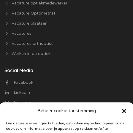
Vacature optiekmedewerker
Vacature Optometrist
Vacature plaatsen
Vacatures
Vacatures orthoptist
Werken in de optiek
Social Media
Facebook
LinkedIn
Instagram
Beheer cookie toestemming
Contact
Om de beste ervaringen te bieden, gebruiken wij technologieën zoals
cookies om informatie over je apparaat op te slaan en/of te
Optiekvacatures.nl