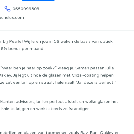
0650099803
benelux.com
 Pearle! Wij leren jou in 16 weken de basis van optiek.
p 18% bonus per maand!
n. “Waar ben je naar op zoek?” vraag je. Samen passen jullie
kley. Jij legt uit hoe de glazen met Crizal-coating helpen
 zet een bril op en straalt helemaal! “Ja, deze is perfect!”
klanten adviseert, brillen perfect afstelt en welke glazen het
 knie te krijgen en werkt steeds zelfstandiger.
nebrillen en glazen van topmerken zoals Ray-Ban, Oakley en