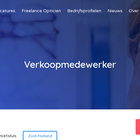
catures
Freelance Opticien
Bedrijfsprofielen
Nieuws
Over
Verkoopmedewerker
oetsluis
Zuid-Holland