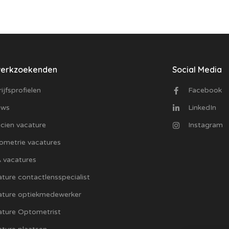
werkzoekenden
Social Media
ijfsprofielen
Facebook
uws
LinkedIn
cien vacature
Instagram
ometrie vacatures
 vacatures
ture contactlensspecialist
ature optiekmedewerker
ature Optometrist