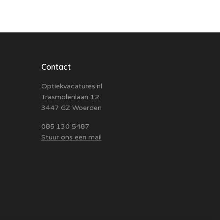
Contact
Optiekvacatures.nl
Trasmolenlaan 12
3447 GZ Woerden
085 130 5487
Stuur ons een mail