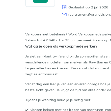
Geplaatst op 2 juli 2026
recruitment@grandvision
Verkopen met betekenis? Word Verkoopmedewerker bij
Salaris tot €2.946 o.b.v. 38 uur per week + kans o
Wat ga je doen als verkoopmedewerker?
Je ziet een klant twijfelend bij de zonnebrillen staa
verschillende modellen van merken als Ray-Ban en Oa
tegen reflecties en krassen. Dan komt dat moment: ze
zegt ze enthousiast.
Vanaf dag één leer je van een ervaren collega hoe je 
beste zicht geven. Je krijgt de tijd om alles onder de
Tijdens je werkdag houd je je bezig met:
✔️ Klanten helpen met het kiezen van monturen, zon