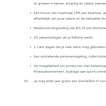
te groeien in kennis, ervaring én salaris wanne
Een bonus van maximaal 18% per kwartaal, geb
afhankelijk van jouw salaris en de behaalde doe
Reiskostenvergoeding van €0,25 per kilomete
25 vakantiedagen als je fulltime werkt;
2 Care dagen die je naar wens mag gebruiken. 
Een uitstekende pensioenregeling, collectivit
De mogelijkheid om producten met belastingvoo
fitnessabonnement, bijdrage aan sportcontrib
En ….. je mag ieder jaar gratis een (zonne)bril of co
Sollicitatieprocedure: