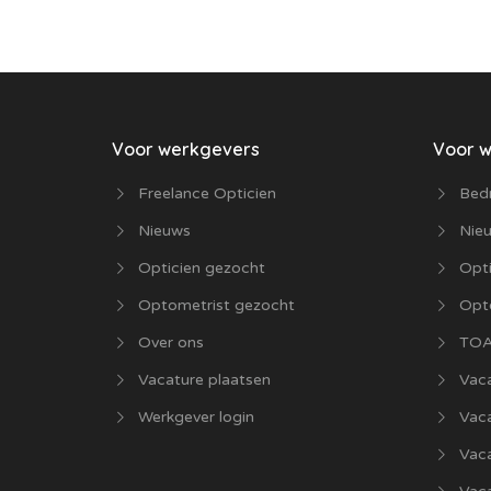
Voor werkgevers
Voor 
Freelance Opticien
Bedr
Nieuws
Nie
Opticien gezocht
Opti
Optometrist gezocht
Opt
Over ons
TOA
Vacature plaatsen
Vaca
Werkgever login
Vac
Vac