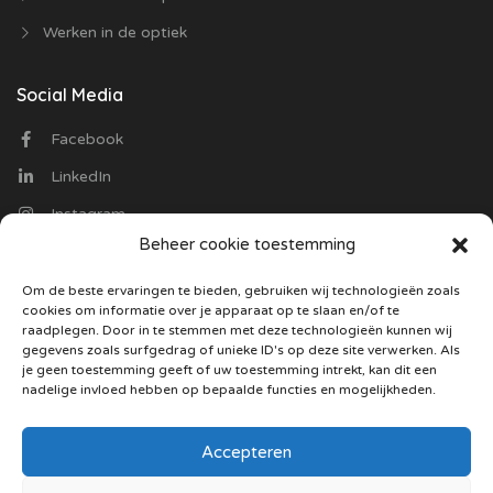
Werken in de optiek
Social Media
Facebook
LinkedIn
Instagram
Beheer cookie toestemming
Contact
Om de beste ervaringen te bieden, gebruiken wij technologieën zoals
cookies om informatie over je apparaat op te slaan en/of te
Optiekvacatures.nl
raadplegen. Door in te stemmen met deze technologieën kunnen wij
Trasmolenlaan 12
gegevens zoals surfgedrag of unieke ID's op deze site verwerken. Als
3447 GZ Woerden
je geen toestemming geeft of uw toestemming intrekt, kan dit een
nadelige invloed hebben op bepaalde functies en mogelijkheden.
085 130 5487
Stuur ons een mail
Accepteren