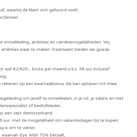
f, waarbij de klant zich gehoord voelt;
actlenzen.
e ontwikkeling, ambities en carrièremogelijkheden. Wij
je ambities waar te maken. Daarnaast bieden we goede
ot wel €2.825,- bruto per maand o.b.v. 38 uur inclusief
ing;
 je rekenen op een kwartaalbonus die kan oplopen tot maar
egeleiding om jezelf te ontwikkelen; in je rol, je salaris én met
nsspecialist of bedrijfsleider;
p een vast dienstverband;
 38 uur, met de mogelijkheid om vakantiedagen bij te kopen;
ag is om te vieren;
l waarvan Eye Wish 75% betaalt;