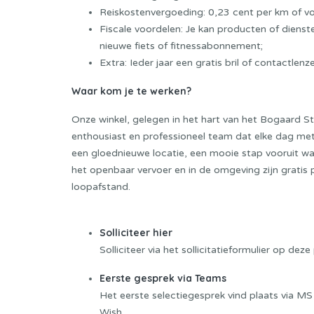
Reiskostenvergoeding: 0,23 cent per km of vo
Fiscale voordelen: Je kan producten of diens
nieuwe fiets of fitnessabonnement;
Extra: Ieder jaar een gratis bril of contactlenz
Waar kom je te werken?
Onze winkel, gelegen in het hart van het Bogaard S
enthousiast en professioneel team dat elke dag met 
een gloednieuwe locatie, een mooie stap vooruit waa
het openbaar vervoer en in de omgeving zijn grati
loopafstand.
Sollicitatieprocedure
Solliciteer hier
Solliciteer via het sollicitatieformulier op d
Eerste gesprek via Teams
Het eerste selectiegesprek vind plaats via MS
Wish.