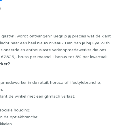
6
 gastvrij wordt ontvangen? Begrijp jij precies wat de klant
dacht naar een heel nieuw niveau? Dan ben je bij Eye Wish
passioneerde en enthousiaste verkoopmedewerker die ons
l €2825,- bruto per maand + bonus tot 8% per kwartaal!
rker?
opmedewerker in de retail, horeca of lifestylebranche;
en;
klant de winkel met een glimlach verlaat;
ociale houding;
in de optiekbranche;
kkelen.