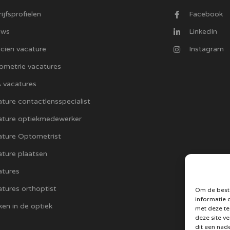
ijfsprofielen
Facebook
uws
LinkedIn
cien vacature
Instagram
ometrie vacatures
 vacatures
ture contactlensspecialist
ature optiekmedewerker
ature Optometrist
ture plaatsen
atures
tures orthoptist
Om de beste
informatie 
en in de optiek
met deze te
deze site v
dit een nad