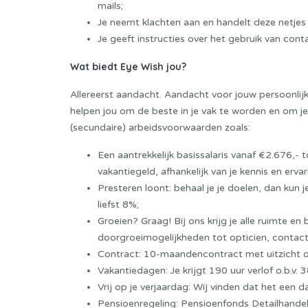
mails;
Je neemt klachten aan en handelt deze netjes a
Je geeft instructies over het gebruik van cont
Wat biedt Eye Wish jou?
Allereerst aandacht. Aandacht voor jouw persoonlijk
helpen jou om de beste in je vak te worden en om 
(secundaire) arbeidsvoorwaarden zoals:
Een aantrekkelijk basissalaris vanaf €2.676,- t
vakantiegeld, afhankelijk van je kennis en ervar
Presteren loont: behaal je je doelen, dan kun
liefst 8%;
Groeien? Graag! Bij ons krijg je alle ruimte en b
doorgroeimogelijkheden tot opticien, contactle
Contract: 10-maandencontract met uitzicht o
Vakantiedagen: Je krijgt 190 uur verlof o.b.v.
Vrij op je verjaardag: Wij vinden dat het een d
Pensioenregeling: Pensioenfonds Detailhande