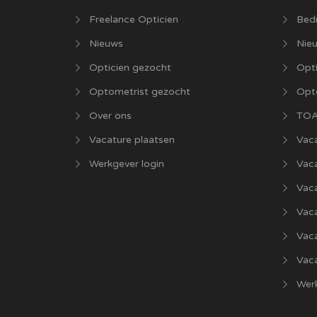
Freelance Opticien
Bedr
Nieuws
Nie
Opticien gezocht
Opti
Optometrist gezocht
Opt
Over ons
TOA
Vacature plaatsen
Vaca
Werkgever login
Vac
Vac
Vaca
Vac
Vaca
Werk