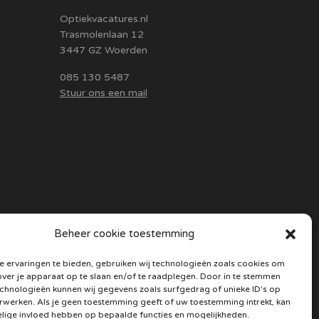
Optiekvacatures.nl
Trasmolenlaan 12
3447 GZ Woerden
085 130 5487
Stuur ons een mail
Beheer cookie toestemming
 ervaringen te bieden, gebruiken wij technologieën zoals cookies om
over je apparaat op te slaan en/of te raadplegen. Door in te stemmen
chnologieën kunnen wij gegevens zoals surfgedrag of unieke ID's op
erwerken. Als je geen toestemming geeft of uw toestemming intrekt, kan
elige invloed hebben op bepaalde functies en mogelijkheden.