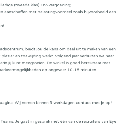
lledige (tweede klas) OV-vergoeding;
ten aanschaffen met belastingvoordeel zoals bijvoorbeeld een
en!
tadscentrum, biedt jou de kans om deel uit te maken van een
plezier en toewijding werkt. Volgend jaar verhuizen we naar
rin jij kunt meegroeien. De winkel is goed bereikbaar met
s parkeermogelijkheden op ongeveer 10-15 minuten
eze pagina. Wij nemen binnen 3 werkdagen contact met je op!
 Teams. Je gaat in gesprek met één van de recruiters van Eye