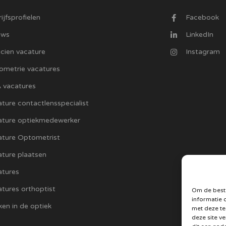
ijfsprofielen
Facebook
uws
LinkedIn
cien vacature
Instagram
ometrie vacatures
 vacatures
ture contactlensspecialist
ature optiekmedewerker
ature Optometrist
ture plaatsen
atures
tures orthoptist
Om de beste
informatie 
en in de optiek
met deze te
deze site v