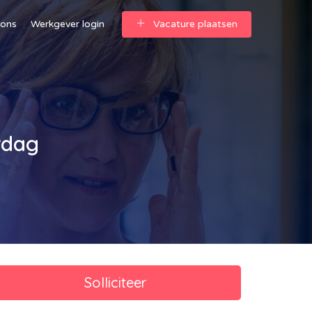
 ons
Werkgever login
Vacature plaatsen
rdag