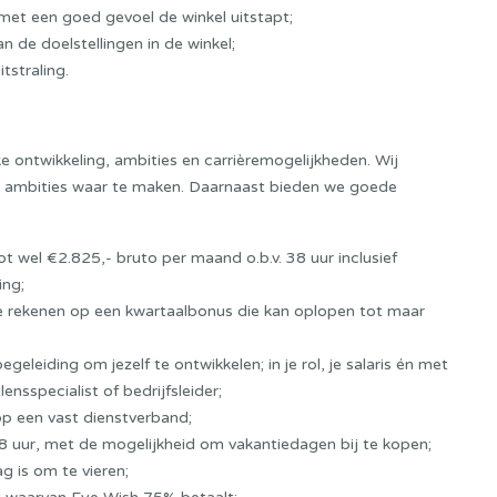
t met een goed gevoel de winkel uitstapt;
 de doelstellingen in de winkel;
tstraling.
e ontwikkeling, ambities en carrièremogelijkheden. Wij
je ambities waar te maken. Daarnaast bieden we goede
ot wel €2.825,- bruto per maand o.b.v. 38 uur inclusief
ing;
 je rekenen op een kwartaalbonus die kan oplopen tot maar
egeleiding om jezelf te ontwikkelen; in je rol, je salaris én met
nsspecialist of bedrijfsleider;
p een vast dienstverband;
 38 uur, met de mogelijkheid om vakantiedagen bij te kopen;
ag is om te vieren;