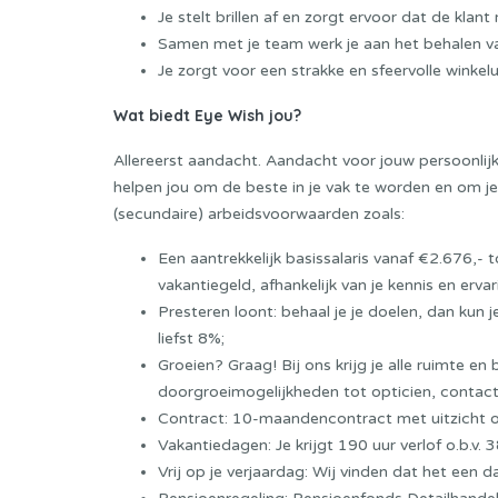
Je stelt brillen af en zorgt ervoor dat de klan
Samen met je team werk je aan het behalen van
Je zorgt voor een strakke en sfeervolle winkelui
Wat biedt Eye Wish jou?
Allereerst aandacht. Aandacht voor jouw persoonlijk
helpen jou om de beste in je vak te worden en om 
(secundaire) arbeidsvoorwaarden zoals:
Een aantrekkelijk basissalaris vanaf €2.676,- t
vakantiegeld, afhankelijk van je kennis en ervar
Presteren loont: behaal je je doelen, dan kun
liefst 8%;
Groeien? Graag! Bij ons krijg je alle ruimte en b
doorgroeimogelijkheden tot opticien, contactle
Contract: 10-maandencontract met uitzicht o
Vakantiedagen: Je krijgt 190 uur verlof o.b.v.
Vrij op je verjaardag: Wij vinden dat het een d