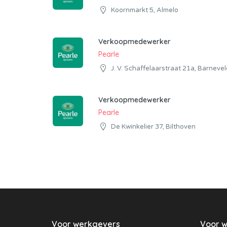
Koornmarkt 5, Almelo
Verkoopmedewerker
Pearle
J. V. Schaffelaarstraat 21a, Barnevel
Verkoopmedewerker
Pearle
De Kwinkelier 37, Bilthoven
Voor werkgevers
Voor 