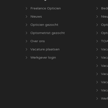
Freelance Opticien
Bedr
Nieuws
Nie
Opticien gezocht
Opti
Optometrist gezocht
Opt
Over ons
TOA
Vacature plaatsen
Vaca
Werkgever login
Vac
Vac
Vaca
Vac
Vaca
Werk