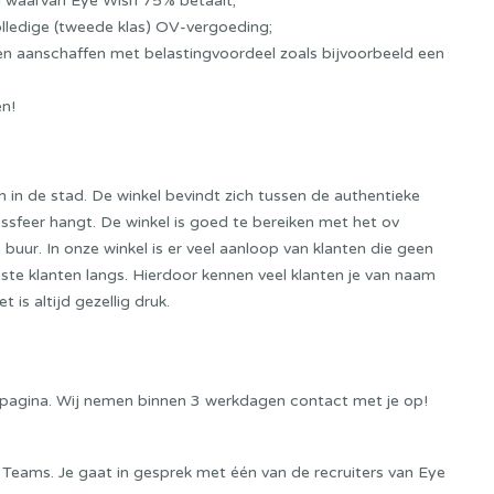
l waarvan Eye Wish 75% betaalt;
lledige (tweede klas) OV-vergoeding;
ten aanschaffen met belastingvoordeel zoals bijvoorbeeld een
en!
n in de stad.
De winkel
bevindt zich
tussen de authentieke
pssfeer hangt.
De winkel is goed te bereiken
met het ov
e buur.
In onze winkel is er veel aanloop van klanten die geen
e klanten langs. Hierdoor kennen veel klanten je van naam
 is altijd gezellig druk.
eze pagina. Wij nemen binnen 3 werkdagen contact met je op!
 Teams. Je gaat in gesprek met één van de recruiters van Eye