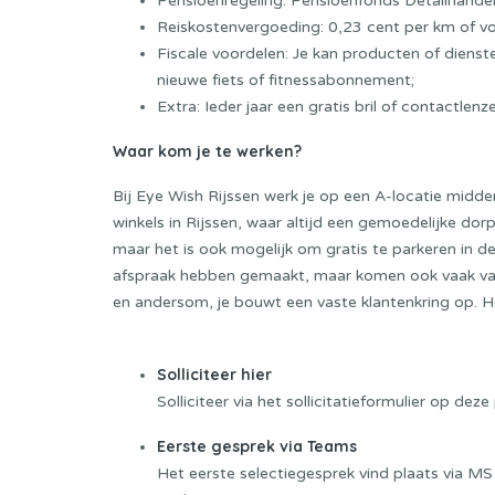
Pensioenregeling: Pensioenfonds Detailhande
Reiskostenvergoeding: 0,23 cent per km of vo
Fiscale voordelen: Je kan producten of diens
nieuwe fiets of fitnessabonnement;
Extra: Ieder jaar een gratis bril of contactlenz
Waar kom je te werken?
Bij Eye
Wish
Rijssen werk je op een A-locatie midde
winkels in Rijssen
, waar altijd een gemoedelijke dor
maar
het is ook mogelijk om gratis te parkeren in d
afspraak hebben gemaakt, maar komen ook vaak vast
en andersom, je bouwt een vaste klantenkring op. Het
Sollicitatieprocedure
Solliciteer hier
Solliciteer via het sollicitatieformulier op d
Eerste gesprek via Teams
Het eerste selectiegesprek vind plaats via MS