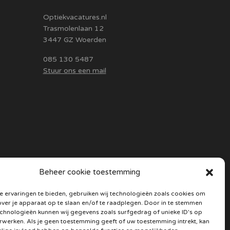
Optiekvacatures.nl
Trasmolenlaan 12
3447 GZ Woerden
085 130 5487
Stuur ons een mail
Beheer cookie toestemming
 ervaringen te bieden, gebruiken wij technologieën zoals cookies om
over je apparaat op te slaan en/of te raadplegen. Door in te stemmen
chnologieën kunnen wij gegevens zoals surfgedrag of unieke ID's op
erwerken. Als je geen toestemming geeft of uw toestemming intrekt, kan