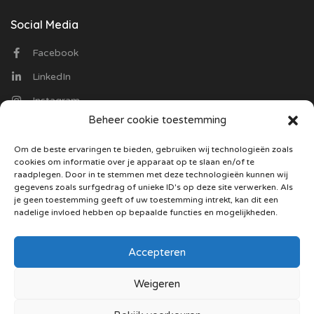
Social Media
Facebook
LinkedIn
Instagram
Beheer cookie toestemming
Contact
Om de beste ervaringen te bieden, gebruiken wij technologieën zoals
cookies om informatie over je apparaat op te slaan en/of te
Optiekvacatures.nl
raadplegen. Door in te stemmen met deze technologieën kunnen wij
Trasmolenlaan 12
gegevens zoals surfgedrag of unieke ID's op deze site verwerken. Als
3447 GZ Woerden
je geen toestemming geeft of uw toestemming intrekt, kan dit een
nadelige invloed hebben op bepaalde functies en mogelijkheden.
085 130 5487
Stuur ons een mail
Accepteren
Weigeren