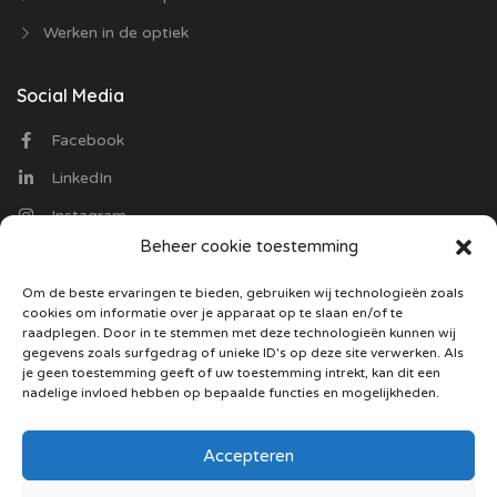
Werken in de optiek
Social Media
Facebook
LinkedIn
Instagram
Beheer cookie toestemming
Contact
Om de beste ervaringen te bieden, gebruiken wij technologieën zoals
cookies om informatie over je apparaat op te slaan en/of te
Optiekvacatures.nl
raadplegen. Door in te stemmen met deze technologieën kunnen wij
Trasmolenlaan 12
gegevens zoals surfgedrag of unieke ID's op deze site verwerken. Als
3447 GZ Woerden
je geen toestemming geeft of uw toestemming intrekt, kan dit een
nadelige invloed hebben op bepaalde functies en mogelijkheden.
085 130 5487
Stuur ons een mail
Accepteren