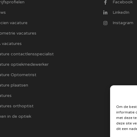
ijfsprofielen
Facebook
uws
LinkedIn
cien vacature
Instagram
ometrie vacatures
 vacatures
ture contactlensspecialist
ature optiekmedewerker
ature Optometrist
ture plaatsen
atures
tures orthoptist
Om de beste
informatie 
en in de optiek
met deze te
deze site v
dit een nad