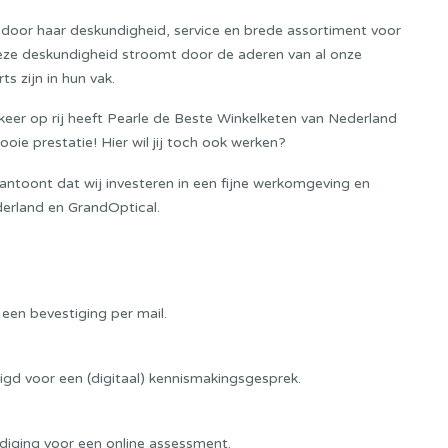
ft door haar deskundigheid, service en brede assortiment voor
Deze deskundigheid stroomt door de aderen van al onze
s zijn in hun vak.
keer op rij heeft Pearle de Beste Winkelketen van Nederland
ie prestatie! Hier wil jij toch ook werken?
aantoont dat wij investeren in een fijne werkomgeving en
derland en GrandOptical.
 een bevestiging per mail.
digd voor een (digitaal) kennismakingsgesprek.
diging voor een online assessment.