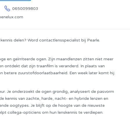
0650099803
benelux.com
kennis delen? Word contactlensspecialist bij Pearle.
oge en geïrriteerde ogen. Zijn maandlenzen zitten niet meer
n ontdekt dat zijn traanfilm is veranderd. In plaats van
en betere zuurstofdoorlaatbaarheid. Een week later komt hij
seur. Je onderzoekt de ogen grondig, analyseert de pasvorm
nde kennis van zachte, harde, nacht- en hybride lenzen en
lende oogtypes. Je blijft op de hoogte van de nieuwste
helpt collega-opticiens om hun lenskennis te verdiepen.