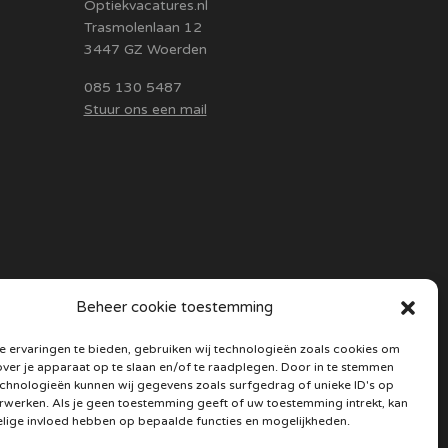
Optiekvacatures.nl
Trasmolenlaan 12
3447 GZ Woerden
085 130 5487
Stuur ons een mail
Beheer cookie toestemming
 ervaringen te bieden, gebruiken wij technologieën zoals cookies om
over je apparaat op te slaan en/of te raadplegen. Door in te stemmen
chnologieën kunnen wij gegevens zoals surfgedrag of unieke ID's op
erwerken. Als je geen toestemming geeft of uw toestemming intrekt, kan
elige invloed hebben op bepaalde functies en mogelijkheden.