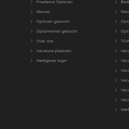
Freelance Opticien
Bedr
Nieuws
Nie
Opticien gezocht
Opti
Optometrist gezocht
Opt
Over ons
TOA
Vacature plaatsen
Vaca
Werkgever login
Vac
Vac
Vaca
Vac
Vaca
Werk