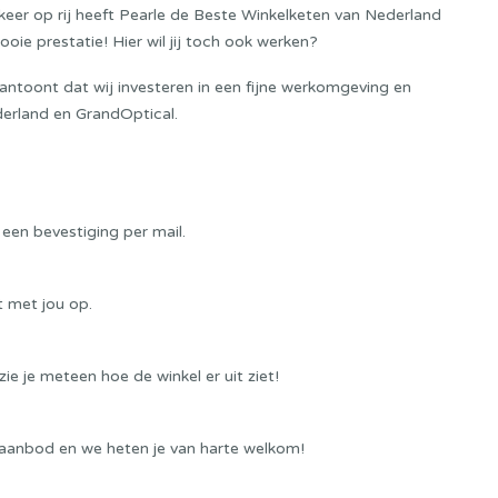
keer op rij heeft Pearle de Beste Winkelketen van Nederland
ie prestatie! Hier wil jij toch ook werken?
aantoont dat wij investeren in een fijne werkomgeving en
derland en GrandOptical.
 een bevestiging per mail.
t met jou op.
ie je meteen hoe de winkel er uit ziet!
 aanbod en we heten je van harte welkom!