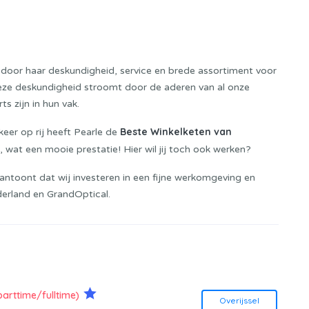
ft door haar deskundigheid, service en brede assortiment voor
Deze deskundigheid stroomt door de aderen van al onze
 zijn in hun vak.
Beste Winkelketen van
keer op rij heeft Pearle de
wat een mooie prestatie! Hier wil jij toch ook werken?
aantoont dat wij investeren in een fijne werkomgeving en
derland en GrandOptical.
parttime/fulltime)
Overijssel