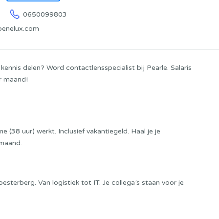
0650099803
benelux.com
kennis delen? Word contactlensspecialist bij Pearle. Salaris
r maand!
e (38 uur) werkt. Inclusief vakantiegeld. Haal je je
 maand.
terberg. Van logistiek tot IT. Je collega’s staan voor je