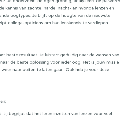
seur. Je onderzoekt de ogen grondig, analyseert de pasvorm
nde kennis van zachte, harde, nacht- en hybride lenzen en
lende oogtypes. Je blijft op de hoogte van de nieuwste
helpt collega-opticiens om hun lenskennis te verdiepen.
r het beste resultaat. Je luistert geduldig naar de wensen van
naar de beste oplossing voor ieder oog. Het is jouw missie
weer naar buiten te laten gaan. Ook heb je voor deze
en;
 Jij begrijpt dat het leren inzetten van lenzen voor veel