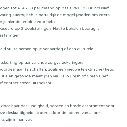
lopen tot € 4.710 per maand op basis van 38 uur inclusief
varing. Hierbij heb je natuurlijk de mogelijkheden om intern
eer je hier de ambitie voor hebt!
eerd op 3 doelstellingen. Het te behalen bedrag is
estellingen;
ld vrij te nemen op je verjaardag of een culturele
eitskorting op aanvullende zorgverzekeringen;
rdeel aan te schaffen, zoals een nieuwe (elektrische) fiets,
utie en gezonde maaltijden via Hello Fresh of Green Chef.
 of contactlenzen uitzoeken!
ft door haar deskundigheid, service en brede assortiment voor
Deze deskundigheid stroomt door de aderen van al onze
s zijn in hun vak.