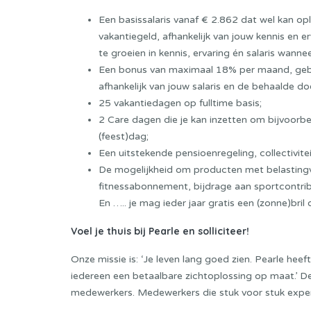
Een basissalaris vanaf € 2.862 dat wel kan op
vakantiegeld, afhankelijk van jouw kennis en er
te groeien in kennis, ervaring én salaris wann
Een bonus van maximaal 18% per maand, gebas
afhankelijk van jouw salaris en de behaalde do
25 vakantiedagen op fulltime basis;
2 Care dagen die je kan inzetten om bijvoorbee
(feest)dag;
Een uitstekende pensioenregeling, collectivit
De mogelijkheid om producten met belastingvoo
fitnessabonnement, bijdrage aan sportcontrib
En ….. je mag ieder jaar gratis een (zonne)bril
Voel je thuis bij Pearle en solliciteer!
Onze missie is: ‘Je leven lang goed zien. Pearle hee
iedereen een betaalbare zichtoplossing op maat.’ 
medewerkers. Medewerkers die stuk voor stuk expert