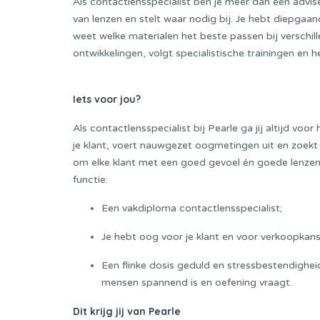
Als contactlensspecialist ben je meer dan een advi
van lenzen en stelt waar nodig bij. Je hebt diepgaa
weet welke materialen het beste passen bij verschil
ontwikkelingen, volgt specialistische trainingen en 
Iets voor jou?
Als contactlensspecialist bij Pearle ga jij altijd voo
je klant, voert nauwgezet oogmetingen uit en zoekt 
om elke klant met een goed gevoel én goede lenzen 
functie:
Een vakdiploma contactlensspecialist;
Je hebt oog voor je klant en voor verkoopkans
Een flinke dosis geduld en stressbestendigheid.
mensen spannend is en oefening vraagt.
Dit krijg jij van Pearle