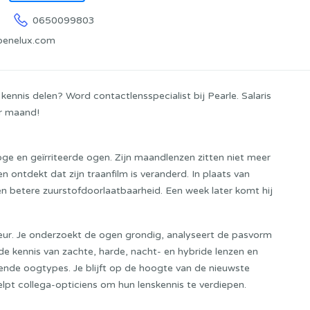
0650099803
benelux.com
kennis delen? Word contactlensspecialist bij Pearle. Salaris
r maand!
oge en geïrriteerde ogen. Zijn maandlenzen zitten niet meer
n ontdekt dat zijn traanfilm is veranderd. In plaats van
en betere zuurstofdoorlaatbaarheid. Een week later komt hij
seur. Je onderzoekt de ogen grondig, analyseert de pasvorm
nde kennis van zachte, harde, nacht- en hybride lenzen en
lende oogtypes. Je blijft op de hoogte van de nieuwste
helpt collega-opticiens om hun lenskennis te verdiepen.