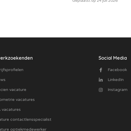
Geplaatst op 24 juli 2026
werkzoekenden
Social Media
ijfsprofielen
Facebook
uws
LinkedIn
cien vacature
Instagram
ometrie vacatures
 vacatures
ture contactlensspecialist
ature optiekmedewerker