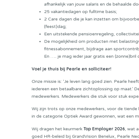
afhankelijk van jouw salaris en de behaalde do
25 vakantiedagen op fulltime basis;
2 Care dagen die je kan inzetten om bijvoorbee
(feest)dag;
Een uitstekende pensioenregeling, collectivit
De mogelijkheid om producten met belastingvoo
fitnessabonnement, bijdrage aan sportcontrib
En ….. je mag ieder jaar gratis een (zonne)bril
Voel je thuis bij Pearle en solliciteer!
Onze missie is: ‘Je leven lang goed zien. Pearle hee
iedereen een betaalbare zichtoplossing op maat.’ 
medewerkers. Medewerkers die stuk voor stuk expert
Wij zijn trots op onze medewerkers, voor de tiende 
in de categorie Optiek Award gewonnen, wat een moo
Top Employer 2026
Wij dragen het keurmerk
, wat 
goed HR-beleid bij GrandVision Benelux, Pearle Ne