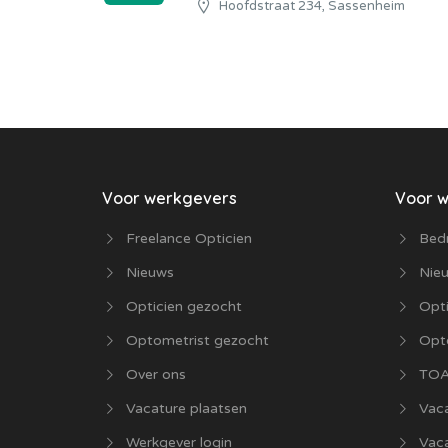
Hoofdstraat 234, Sassenheim
Voor werkgevers
Voor 
Freelance Opticien
Bedr
Nieuws
Nie
Opticien gezocht
Opti
Optometrist gezocht
Opt
Over ons
TOA
Vacature plaatsen
Vaca
Werkgever login
Vac