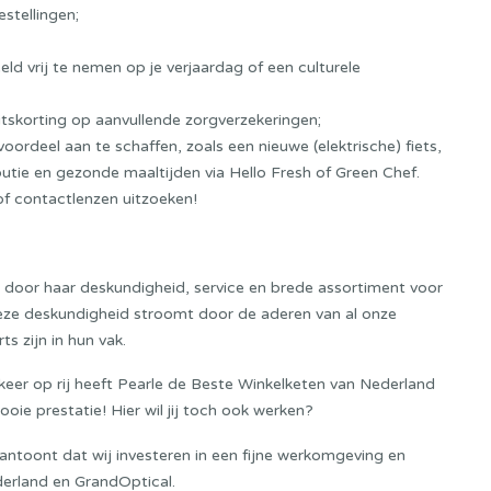
estellingen;
ld vrij te nemen op je verjaardag of een culturele
eitskorting op aanvullende zorgverzekeringen;
rdeel aan te schaffen, zoals een nieuwe (elektrische) fiets,
utie en gezonde maaltijden via Hello Fresh of Green Chef.
 of contactlenzen uitzoeken!
ft door haar deskundigheid, service en brede assortiment voor
Deze deskundigheid stroomt door de aderen van al onze
s zijn in hun vak.
keer op rij heeft Pearle de Beste Winkelketen van Nederland
ie prestatie! Hier wil jij toch ook werken?
aantoont dat wij investeren in een fijne werkomgeving en
derland en GrandOptical.