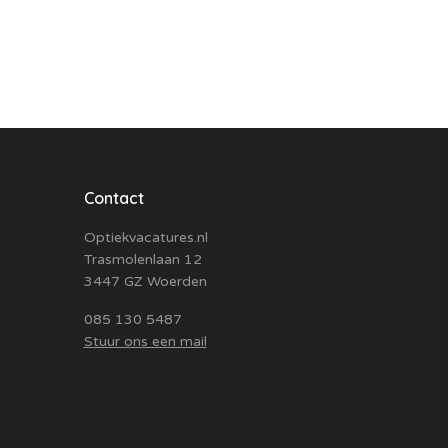
Contact
Optiekvacatures.nl
Trasmolenlaan 12
3447 GZ Woerden
085 130 5487
Stuur ons een mail