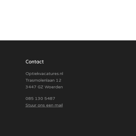
Contact
Optiekvacatures.nl
Trasmolenlaan 12
3447 GZ Woerden
085 130 5487
Stuur ons een mail