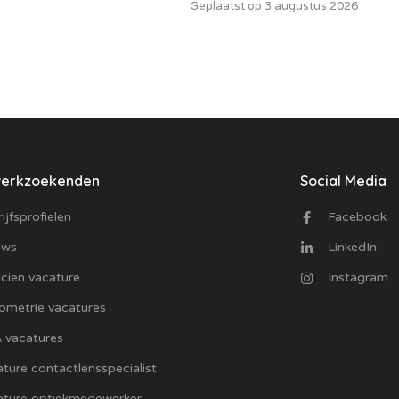
Geplaatst op 3 augustus 2026
werkzoekenden
Social Media
ijfsprofielen
Facebook
uws
LinkedIn
cien vacature
Instagram
ometrie vacatures
 vacatures
ture contactlensspecialist
ature optiekmedewerker