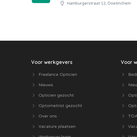
Hamburgerstraat 12, Doetinchem
Voor werkgevers
Voor 
Freelance Opticien
Bedr
Nieuws
Nie
Opticien gezocht
Opti
Optometrist gezocht
Opt
Over ons
TOA
Vacature plaatsen
Vaca
Werkgever login
Vac