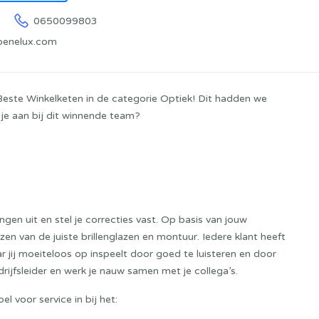
0650099803
benelux.com
 Beste Winkelketen in de categorie Optiek! Dit hadden we
j je aan bij dit winnende team?
gen uit en stel je correcties vast. Op basis van jouw
ezen van de juiste brillenglazen en montuur. Iedere klant heeft
 jij moeiteloos op inspeelt door goed te luisteren en door
drijfsleider en werk je nauw samen met je collega’s.
l voor service in bij het: