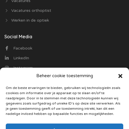
Vacatures
Vacatures orthoptist
Werken in de optiek
Social Media
Facebook
LinkedIn
Instagram
Beheer cookie toestemming
Contact
Om de beste ervaringen te bieden, gebruiken wij technologieën zoals
cookies om informatie over je apparaat op te slaan en/of te
Optiekvacatures.nl
raadplegen. Door in te stemmen met deze technologieën kunnen wij
Trasmolenlaan 12
gegevens zoals surfgedrag of unieke ID's op deze site verwerken. Als
3447 GZ Woerden
je geen toestemming geeft of uw toestemming intrekt, kan dit een
nadelige invloed hebben op bepaalde functies en mogelijkheden.
085 130 5487
Stuur ons een mail