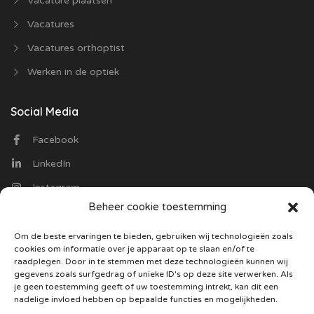
Vacature plaatsen
Vacatures
Vacatures orthoptist
Werken in de optiek
Social Media
Facebook
LinkedIn
Instagram
Beheer cookie toestemming
Contact
Om de beste ervaringen te bieden, gebruiken wij technologieën zoals
cookies om informatie over je apparaat op te slaan en/of te
Optiekvacatures.nl
raadplegen. Door in te stemmen met deze technologieën kunnen wij
Trasmolenlaan 12
gegevens zoals surfgedrag of unieke ID's op deze site verwerken. Als
3447 GZ Woerden
je geen toestemming geeft of uw toestemming intrekt, kan dit een
nadelige invloed hebben op bepaalde functies en mogelijkheden.
085 130 5487