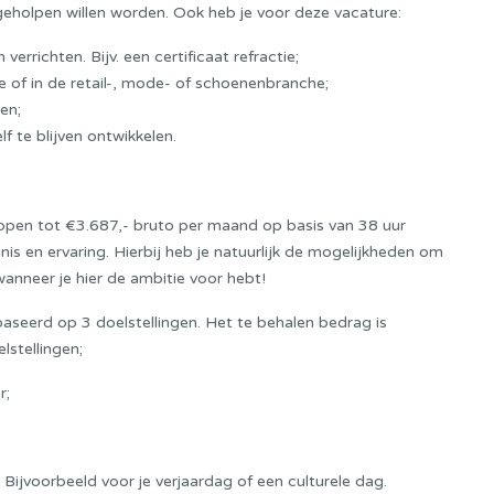
geholpen willen worden. Ook heb je voor deze vacature:
errichten. Bijv. een certificaat refractie;
e of in de retail-, mode- of schoenenbranche;
en;
f te blijven ontwikkelen.
lopen tot
€3.687,-
bruto per maand op basis van 38 uur
nnis en ervaring. Hierbij heb je natuurlijk de mogelijkheden om
 wanneer je hier de ambitie voor hebt!
eerd op 3 doelstellingen. Het te behalen bedrag is
lstellingen;
r;
Bijvoorbeeld voor je verjaardag of een culturele dag.