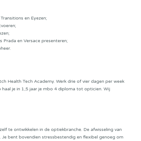
, Transitions en Eyezen;
itvoeren;
ezen;
ls Prada en Versace presenteren;
heer.
tch Health Tech Academy
. Werk drie of vier dagen per week
haal je in 1,5 jaar je mbo 4 diploma tot opticien. Wij
zelf te ontwikkelen in de optiekbranche. De afwisseling van
e. Je bent bovendien stressbestendig en flexibel genoeg om