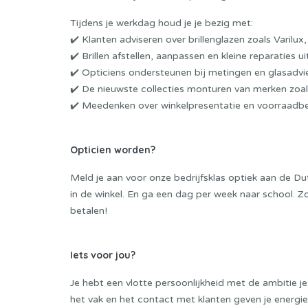
Tijdens je werkdag houd je je bezig met:
✔️ Klanten adviseren over brillenglazen zoals Varilux
✔️ Brillen afstellen, aanpassen en kleine reparaties u
✔️ Opticiens ondersteunen bij metingen en glasadvi
✔️ De nieuwste collecties monturen van merken zoa
✔️ Meedenken over winkelpresentatie en voorraadbe
Opticien worden?
Meld je aan voor onze bedrijfsklas optiek aan de
Du
in de winkel. En ga een dag per week naar school. Zo 
betalen!
Iets voor jou?
Je hebt een vlotte persoonlijkheid met de ambitie je
het vak en het contact met klanten geven je energi