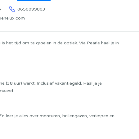
6
0650099803
benelux.com
s het tijd om te groeien in de optiek. Via Pearle haal je in
e (38 uur) werkt. Inclusief vakantiegeld. Haal je je
 maand.
 leer je alles over monturen, brillengazen, verkopen en