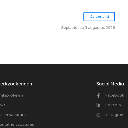
Gelderland
Geplaatst op 3 augustus 2026
werkzoekenden
Social Media
ijfsprofielen
Facebook
uws
LinkedIn
cien vacature
Instagram
ometrie vacatures