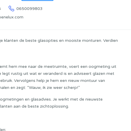
6
0650099803
benelux.com
d je klanten de beste glasopties en mooiste monturen. Verdien
j neemt hem mee naar de meetruimte, voert een oogmeting uit
 legt rustig uit wat er veranderd is en adviseert glazen met
ebruik. Vervolgens help je hem een nieuw montuur van
phalen en zegt: “Wauw, ik zie weer scherp!”
n oogmetingen en glasadvies. Je werkt met de nieuwste
 klanten aan de beste zichtoplossing.
len;