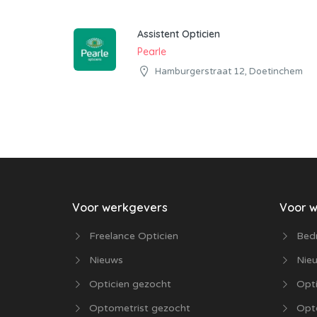
Assistent Opticien
Pearle
Hamburgerstraat 12, Doetinchem
Voor werkgevers
Voor 
Freelance Opticien
Bedr
Nieuws
Nie
Opticien gezocht
Opti
Optometrist gezocht
Opt