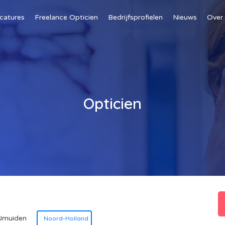
catures
Freelance Opticien
Bedrijfsprofielen
Nieuws
Over
Opticien
IJmuiden
Noord-Holland