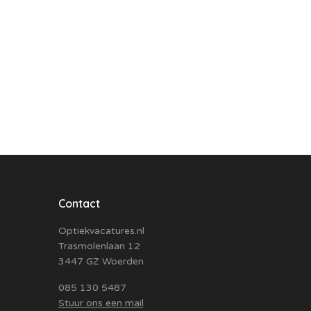
Contact
Optiekvacatures.nl
Trasmolenlaan 12
3447 GZ Woerden
085 130 5487
Stuur ons een mail