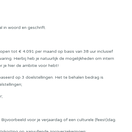
 in woord en geschrift.
lopen tot € 4.091 per maand op basis van 38 uur inclusief
varing. Hierbij heb je natuurlijk de mogelijkheden om intern
er je hier de ambitie voor hebt!
eerd op 3 doelstellingen. Het te behalen bedrag is
lstellingen;
r;
Bijvoorbeeld voor je verjaardag of een culturele (feest)dag.
eitskorting op aanvullende zorgverzekeringen;