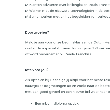
✔️ Klanten adviseren over brillenglazen, zoals Trans
✔️ Werken met de nieuwste technologieën in de opti
✔️ Samenwerken met en het begeleiden van verkoopm
Doorgroeien?
Meld je aan voor onze bedrijfsklas aan de
Dutch He
contactlensspecialist. Liever leidinggeven? Groei met
of word ondernemer bij Pearle Franchise.
Iets voor jou?
Als opticien bij Pearle ga jij altijd voor het beste re
nauwgezet oogmetingen uit en zoekt naar de beste o
met een goed gevoel én een nieuwe bril weer naar bu
Een mbo 4 diploma optiek;