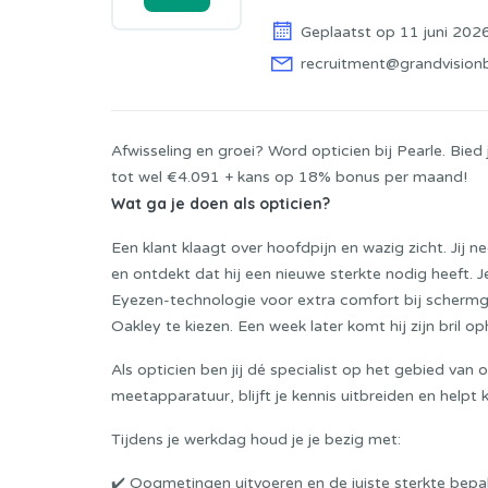
Geplaatst op 11 juni 202
recruitment@grandvision
Afwisseling en groei? Word opticien bij Pearle. Bie
tot wel €4.091 + kans op 18% bonus per maand!
Wat ga je doen als opticien?
Een klant klaagt over hoofdpijn en wazig zicht. Ji
en ontdekt dat hij een nieuwe sterkte nodig heeft. Je
Eyezen-technologie voor extra comfort bij schermg
Oakley te kiezen. Een week later komt hij zijn bril o
Als opticien ben jij dé specialist op het gebied va
meetapparatuur, blijft je kennis uitbreiden en helpt
Tijdens je werkdag houd je je bezig met:
✔️ Oogmetingen uitvoeren en de juiste sterkte bepa