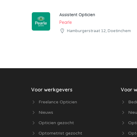
Assistent Opticien
Pearle
Hamburgerstraat 12, Doetinchem
Voor werkgevers
Voor 
Freelance Opticien
Bedr
Nieuws
Nie
Opticien gezocht
Opti
Optometrist gezocht
Opt