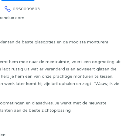
0650099803
benelux.com
d klanten de beste glasopties en de mooiste monturen!
j neemt hem mee naar de meetruimte, voert een oogmeting uit
e legt rustig uit wat er veranderd is en adviseert glazen die
 help je hem een van onze prachtige monturen te kiezen.
n week later komt hij zijn bril ophalen en zegt: “Wauw, ik zie
n oogmetingen en glasadvies. Je werkt met de nieuwste
 klanten aan de beste zichtoplossing.
len;