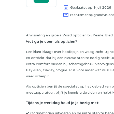
Geplaatst op 9 juli 2026
recruitment@grandvision
Afwisseling en groei? Word opticien bij Pearle. Bie
Wat ga je doen als opticien?
Een klant klaagt over hoofdpijn en wazig zicht. Ji
en ontdekt dat hij een nieuwe sterkte nodig heeft.
J
extra comfort bieden bij schermgebruik. Vervolgens
Ray-Ban, Oakley, Vogue..er is voor ieder wat wils! Ee
weer scherp!”
Als opticien ben jij dé specialist op het gebied va
meetapparatuur, blijft je kennis uitbreiden en helpt
Tijdens je werkdag houd je je bezig met:
✔️ Oogmetingen uitvoeren en de juiste sterkte bepa