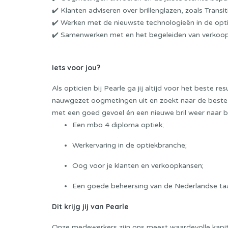
✔️ Klanten adviseren over brillenglazen, zoals Trans
✔️ Werken met de nieuwste technologieën in de opt
✔️ Samenwerken met en het begeleiden van verkoopm
Iets voor jou?
Als opticien bij Pearle ga jij altijd voor het beste re
nauwgezet oogmetingen uit en zoekt naar de beste o
met een goed gevoel én een nieuwe bril weer naar bu
Een mbo 4 diploma optiek;
Werkervaring in de optiekbranche;
Oog voor je klanten en verkoopkansen;
Een goede beheersing van de Nederlandse taa
Dit krijg jij van Pearle
Onze medewerkers zijn ons meest waardevolle kapita