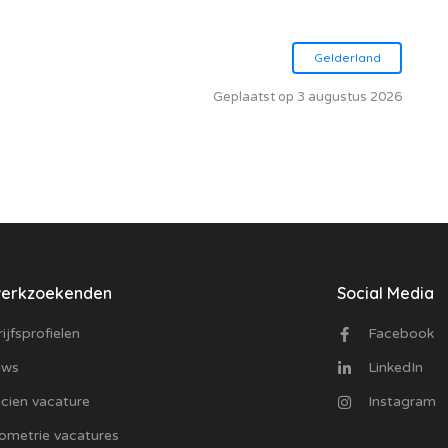
Gelderland
Geplaatst op 3 augustus 2026
werkzoekenden
Social Media
ijfsprofielen
Facebook
uws
LinkedIn
cien vacature
Instagram
ometrie vacatures