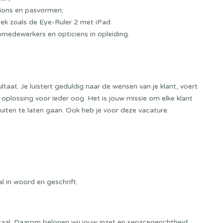
itions en pasvormen;
iek zoals de Eye-Ruler 2 met iPad
edewerkers en opticiens in opleiding.
sultaat. Je luistert geduldig naar de wensen van je klant, voert
plossing voor ieder oog. Het is jouw missie om elke klant
iten te laten gaan. Ook heb je voor deze vacature:
l in woord en geschrift.
al. Daarom belonen wij jouw inzet en servicegerichtheid