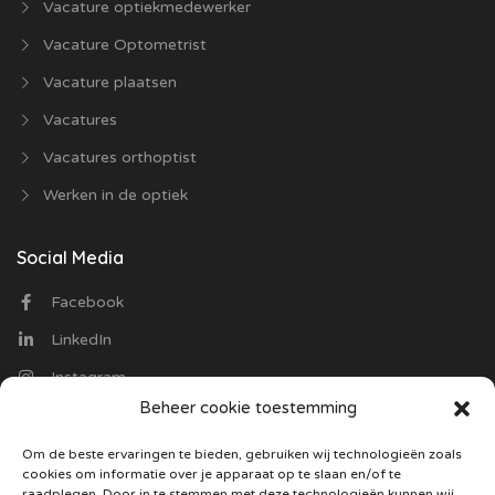
Vacature optiekmedewerker
Vacature Optometrist
Vacature plaatsen
Vacatures
Vacatures orthoptist
Werken in de optiek
Social Media
Facebook
LinkedIn
Instagram
Beheer cookie toestemming
Contact
Om de beste ervaringen te bieden, gebruiken wij technologieën zoals
cookies om informatie over je apparaat op te slaan en/of te
Optiekvacatures.nl
raadplegen. Door in te stemmen met deze technologieën kunnen wij