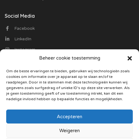
Social Media
Facebook
LinkedIn
Instagram
Beheer cookie toestemming
Contact
Om de beste ervaringen te bieden, gebruiken wij technologieën zoals
cookies om informatie over je apparaat op te slaan en/of te
Optiekvacatures.nl
raadplegen. Door in te stemmen met deze technologieën kunnen wij
Trasmolenlaan 12
gegevens zoals surfgedrag of unieke ID's op deze site verwerken. Als
3447 GZ Woerden
je geen toestemming geeft of uw toestemming intrekt, kan dit een
nadelige invloed hebben op bepaalde functies en mogelijkheden.
085 130 5487
Stuur ons een mail
Accepteren
Weigeren