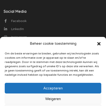
Social Media
Facebook
LinkedIn
Instagram
Beheer cookie toestemming
Contact
Om de beste ervaringen te bieden, gebruiken wij technologieën zoals
cookies om informatie over je apparaat op te slaan en/of te
Optiekvacatures.nl
raadplegen. Door in te stemmen met deze technologieën kunnen wij
Trasmolenlaan 12
gegevens zoals surfgedrag of unieke ID's op deze site verwerken. Als
3447 GZ Woerden
je geen toestemming geeft of uw toestemming intrekt, kan dit een
nadelige invloed hebben op bepaalde functies en mogelijkheden.
085 130 5487
Stuur ons een mail
Accepteren
Weigeren