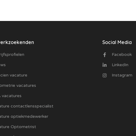
werkzoekenden
Social Media
ijfsprofielen
Facebook
uws
LinkedIn
cien vacature
Instagram
ometrie vacatures
 vacatures
ture contactlensspecialist
ature optiekmedewerker
ature Optometrist