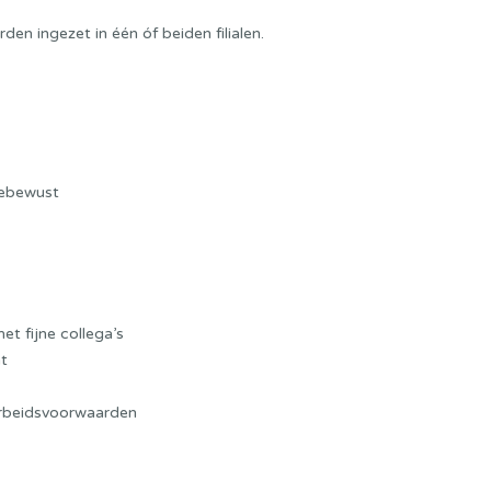
rden ingezet in één óf beiden filialen.
debewust
et fijne collega’s
t
arbeidsvoorwaarden