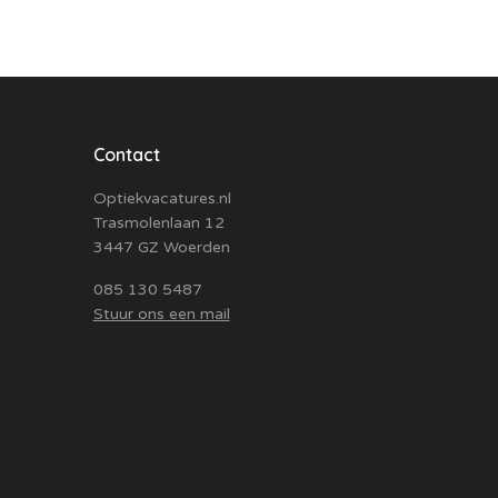
Contact
Optiekvacatures.nl
Trasmolenlaan 12
3447 GZ Woerden
085 130 5487
Stuur ons een mail