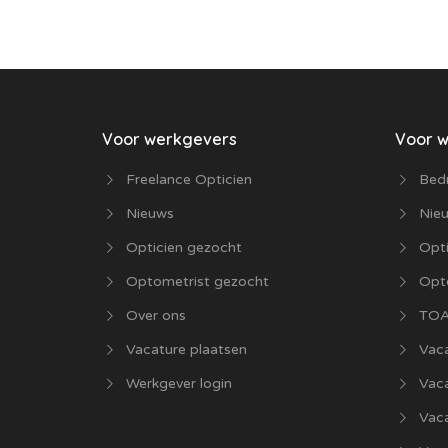
Voor werkgevers
Voor 
Freelance Opticien
Bedr
Nieuws
Nie
Opticien gezocht
Opti
Optometrist gezocht
Opt
Over ons
TOA
Vacature plaatsen
Vaca
Werkgever login
Vac
Vac