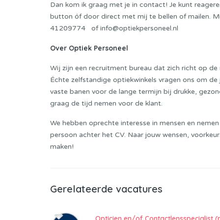
Dan kom ik graag met je in contact! Je kunt reageren 
button óf door direct met mij te bellen of mailen. 
41209774 of info@optiekpersoneel.nl
Over Optiek Personeel
Wij zijn een recruitment bureau dat zich richt op d
Échte zelfstandige optiekwinkels vragen ons om de 
vaste banen voor de lange termijn bij drukke, gezo
graag de tijd nemen voor de klant.
We hebben oprechte interesse in mensen en nemen de
persoon achter het CV. Naar jouw wensen, voorkeursg
maken!
Gerelateerde vacatures
Opticien en/of Contactlensspecialist (