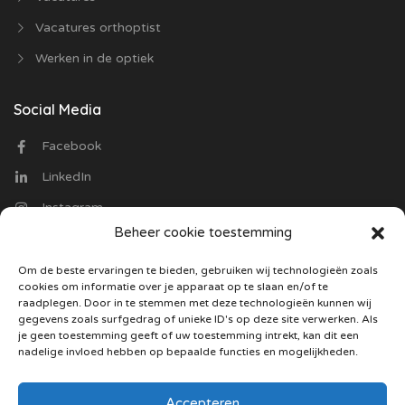
Vacatures orthoptist
Werken in de optiek
Social Media
Facebook
LinkedIn
Instagram
Beheer cookie toestemming
Contact
Om de beste ervaringen te bieden, gebruiken wij technologieën zoals
cookies om informatie over je apparaat op te slaan en/of te
Optiekvacatures.nl
raadplegen. Door in te stemmen met deze technologieën kunnen wij
Trasmolenlaan 12
gegevens zoals surfgedrag of unieke ID's op deze site verwerken. Als
3447 GZ Woerden
je geen toestemming geeft of uw toestemming intrekt, kan dit een
nadelige invloed hebben op bepaalde functies en mogelijkheden.
085 130 5487
Stuur ons een mail
Accepteren