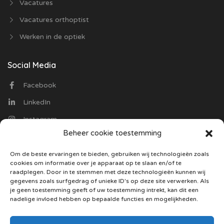
Vacatures
Vacatures orthoptist
Werken in de optiek
Social Media
Facebook
LinkedIn
Instagram
Beheer cookie toestemming
Contact
Om de beste ervaringen te bieden, gebruiken wij technologieën zoals
cookies om informatie over je apparaat op te slaan en/of te
Optiekvacatures.nl
raadplegen. Door in te stemmen met deze technologieën kunnen wij
Trasmolenlaan 12
gegevens zoals surfgedrag of unieke ID's op deze site verwerken. Als
3447 GZ Woerden
je geen toestemming geeft of uw toestemming intrekt, kan dit een
nadelige invloed hebben op bepaalde functies en mogelijkheden.
085 130 5487
Stuur ons een mail