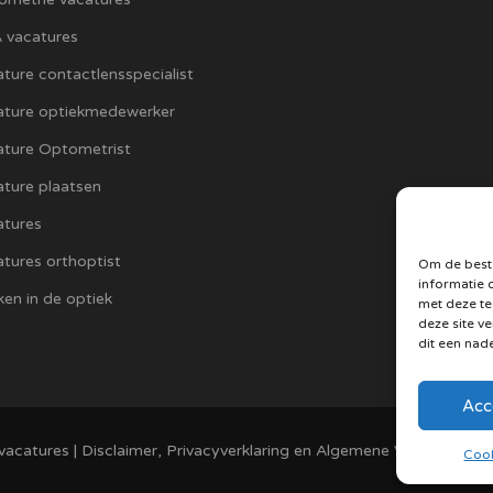
 vacatures
ture contactlensspecialist
ature optiekmedewerker
ature Optometrist
ture plaatsen
atures
tures orthoptist
Om de beste
informatie 
en in de optiek
met deze te
deze site v
dit een nad
Acc
vacatures
|
Disclaimer, Privacyverklaring en Algemene Voorwaarden
Cook