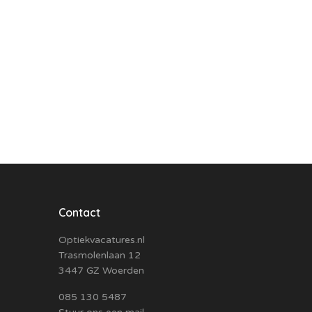
Contact
Optiekvacatures.nl
Trasmolenlaan 12
3447 GZ Woerden
085 130 5487