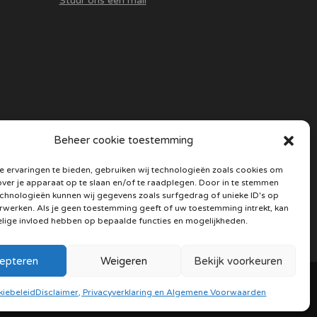
Stuur ons een mail
Beheer cookie toestemming
 ervaringen te bieden, gebruiken wij technologieën zoals cookies om
over je apparaat op te slaan en/of te raadplegen. Door in te stemmen
chnologieën kunnen wij gegevens zoals surfgedrag of unieke ID's op
erwerken. Als je geen toestemming geeft of uw toestemming intrekt, kan
elige invloed hebben op bepaalde functies en mogelijkheden.
epteren
Weigeren
Bekijk voorkeuren
|
Cookie beleid
iebeleid
Disclaimer, Privacyverklaring en Algemene Voorwaarden