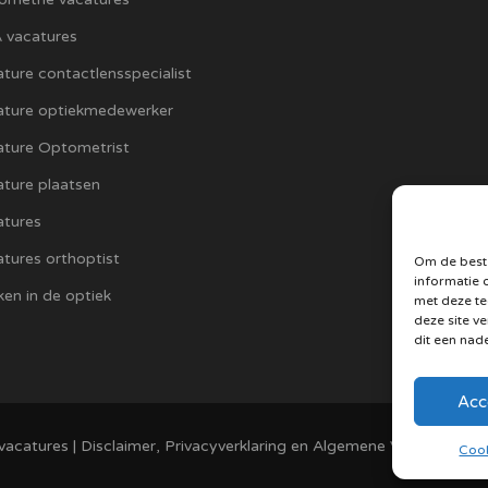
 vacatures
ture contactlensspecialist
ature optiekmedewerker
ature Optometrist
ture plaatsen
atures
tures orthoptist
Om de beste
informatie 
en in de optiek
met deze te
deze site v
dit een nad
Acc
vacatures
|
Disclaimer, Privacyverklaring en Algemene Voorwaarden
Cook