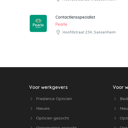
Contactlensspecialist
Pearle
Hoofdstraat 234, Sassenheim
Voor werkgevers
Voor 
Freelance Opticien
Bedr
Nieuws
Nie
Opticien gezocht
Opti
Optometrist gezocht
Opt