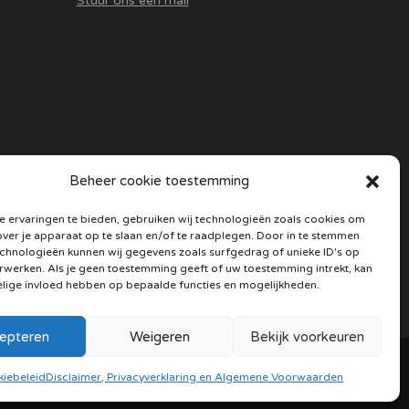
Stuur ons een mail
Beheer cookie toestemming
 ervaringen te bieden, gebruiken wij technologieën zoals cookies om
over je apparaat op te slaan en/of te raadplegen. Door in te stemmen
chnologieën kunnen wij gegevens zoals surfgedrag of unieke ID's op
erwerken. Als je geen toestemming geeft of uw toestemming intrekt, kan
elige invloed hebben op bepaalde functies en mogelijkheden.
epteren
Weigeren
Bekijk voorkeuren
|
Cookie beleid
iebeleid
Disclaimer, Privacyverklaring en Algemene Voorwaarden