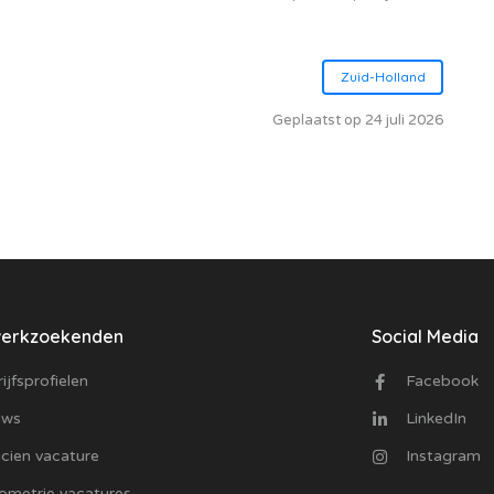
Zuid-Holland
Geplaatst op 24 juli 2026
werkzoekenden
Social Media
ijfsprofielen
Facebook
uws
LinkedIn
cien vacature
Instagram
ometrie vacatures