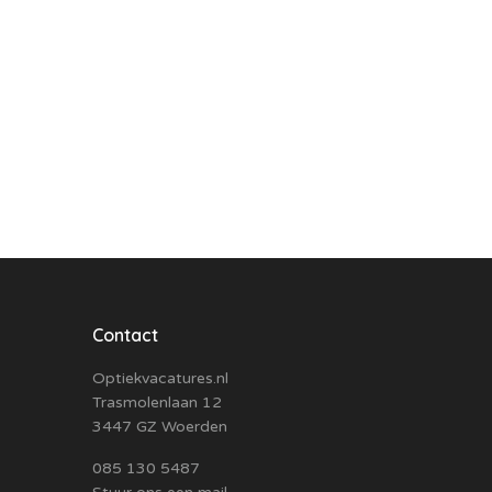
Contact
Optiekvacatures.nl
Trasmolenlaan 12
3447 GZ Woerden
085 130 5487