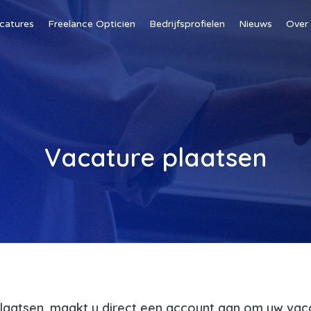
catures
Freelance Opticien
Bedrijfsprofielen
Nieuws
Over
Vacature plaatsen
laatsen, maakt u direct een account aan om uw vaca