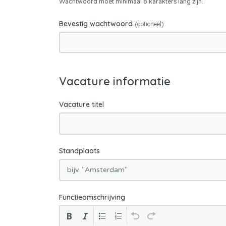
Wachtwoord moet minimaal 8 karakters lang zijn.
Bevestig wachtwoord
(optioneel)
Vacature informatie
Vacature titel
Standplaats
Functieomschrijving