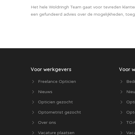
Het hele Woldringh Team gaat voor tevreden klante
een gefundeerd advies over de mogelijkheden, toe
Voor werkgevers
Voor 
Freelance Opticien
Bedr
Nieuws
Nie
Opticien gezocht
Opti
Optometrist gezocht
Opt
Over ons
TOA
Vacature plaatsen
Vaca