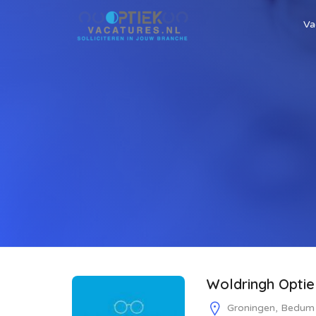
Va
Woldringh Opti
Groningen, Bedum