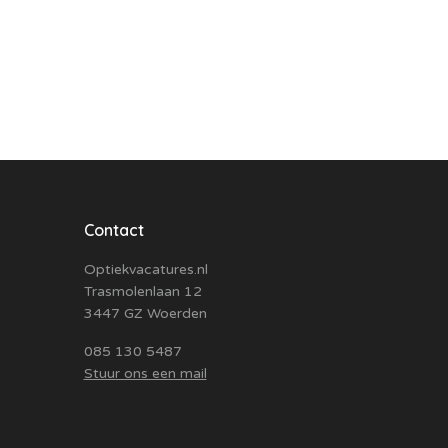
Contact
Optiekvacatures.nl
Trasmolenlaan 12
3447 GZ Woerden
085 130 5487
Stuur ons een mail