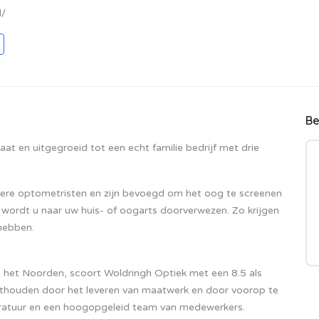
l/
Be
at en uitgegroeid tot een echt familie bedrijf met drie
dere optometristen en zijn bevoegd om het oog te screenen
wordt u naar uw huis- of oogarts doorverwezen. Zo krijgen
hebben.
n het Noorden, scoort Woldringh Optiek met een 8.5 als
sthouden door het leveren van maatwerk en door voorop te
aratuur en een hoogopgeleid team van medewerkers.