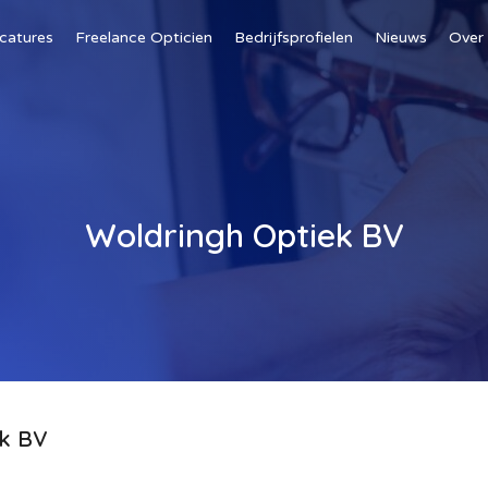
catures
Freelance Opticien
Bedrijfsprofielen
Nieuws
Over
Woldringh Optiek BV
ek BV