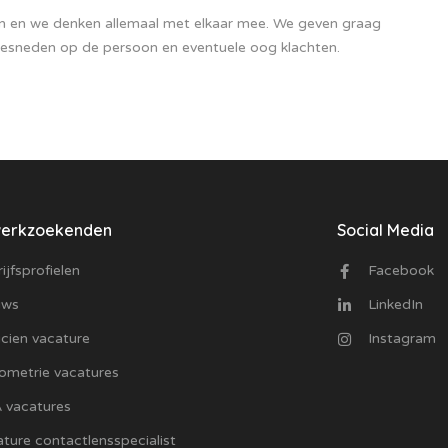
n en we denken allemaal met elkaar mee. We geven graag
gesneden op de persoon en eventuele oog klachten.
werkzoekenden
Social Media
ijfsprofielen
Facebook
uws
LinkedIn
cien vacature
Instagram
ometrie vacatures
 vacatures
ture contactlensspecialist