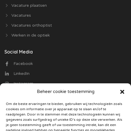
Vacature plaatsen
Vacatures
Vacatures orthoptist
Werken in de optiek
Social Media
Facebook
LinkedIn
Instagram
Beheer cookie toestemming
Contact
Om de beste ervaringen te bieden, gebruiken wij technologieën zoals
cookies om informatie over je apparaat op te slaan en/of te
Optiekvacatures.nl
raadplegen. Door in te stemmen met deze technologieën kunnen wij
Trasmolenlaan 12
gegevens zoals surfgedrag of unieke ID's op deze site verwerken. Als
3447 GZ Woerden
je geen toestemming geeft of uw toestemming intrekt, kan dit een
nadelige invloed hebben op bepaalde functies en mogelijkheden.